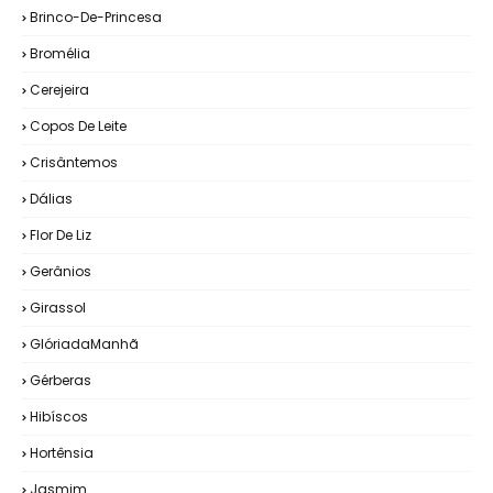
Brinco-De-Princesa
Bromélia
Cerejeira
Copos De Leite
Crisântemos
Dálias
Flor De Liz
Gerânios
Girassol
GlóriadaManhã
Gérberas
Hibíscos
Hortênsia
Jasmim