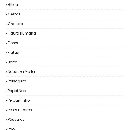
Bíblia
Cestas
Chaleira
Figura Humana
Flores
Frutas
Jarra
Natureza Morta
Paisagem
Papai Noel
Pergaminho
Potes E Jarros
Pássaros
Pão