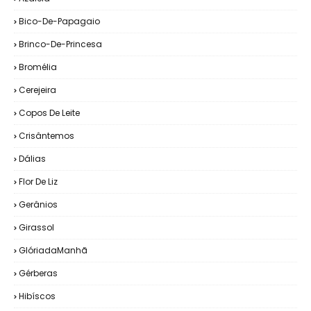
Bico-De-Papagaio
Brinco-De-Princesa
Bromélia
Cerejeira
Copos De Leite
Crisântemos
Dálias
Flor De Liz
Gerânios
Girassol
GlóriadaManhã
Gérberas
Hibíscos