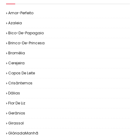
Amor-Perfeito
Azaleia
Bico-De-Papagaio
Brinco-De-Princesa
Bromélia
Cerejeira
Copos De Leite
Crisântemos
Dálias
Flor De Liz
Gerânios
Girassol
GlóriadaManhã