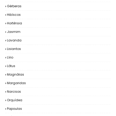
Gérberas
Hibíscos
Hortênsia
Jasmim
Lavanda
Lisiantos
Lírio
Lótus
Magnólias
Margaridas
Narcisos
Orquídea
Papoulas