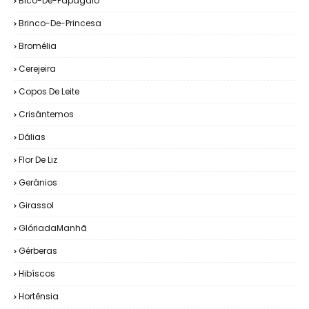
Bico-De-Papagaio
Brinco-De-Princesa
Bromélia
Cerejeira
Copos De Leite
Crisântemos
Dálias
Flor De Liz
Gerânios
Girassol
GlóriadaManhã
Gérberas
Hibíscos
Hortênsia