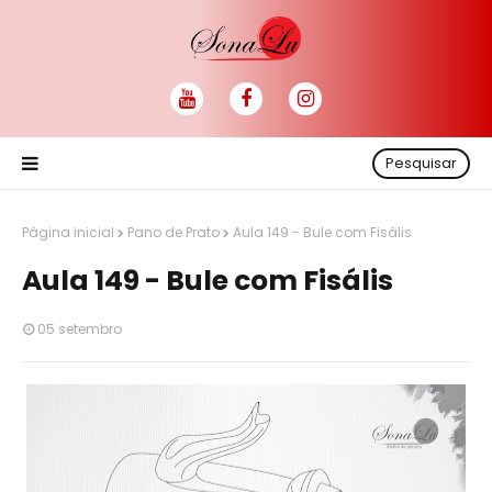
Pesquisar
Página inicial
Pano de Prato
Aula 149 - Bule com Fisális
Aula 149 - Bule com Fisális
05 setembro