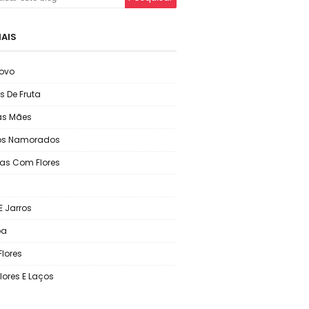
IAIS
ovo
s De Fruta
as Mães
os Namorados
as Com Flores
E Jarros
oa
Flores
lores E Laços