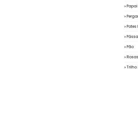
Papai
Perg
Potes 
Pássa
Pão
Rosa
Trilh