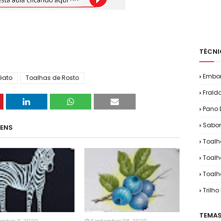
TÉCNI
Embo
Gato
Toalhas de Rosto
Frald
Pano 
Sabon
GENS
Toalh
Toalh
Toalh
Trilh
TEMAS