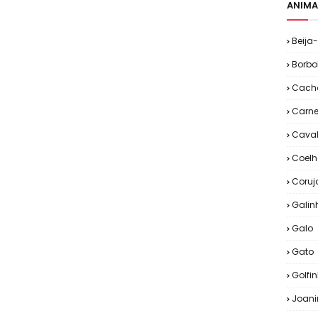
ANIMA
Beija-
Borbo
Cacho
Carne
Cava
Coelh
Coruj
Galin
Galo
Gato
Golfi
Joan