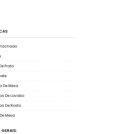
CAS
rrachado
a
De Prato
ete
a De Mesa
as De Lavabo
as De Rosto
o De Mesa
 GERAIS: