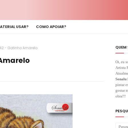
ATERIAL USAR?
COMO APOIAR?
QUEM 
42 - Gatinho Amarelo
 Amarelo
Oi, eu s
Artista 
Atualme
Sonalu 
pintar e
gostar m
obra!!!
PESQU