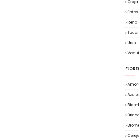
Onça
Patos
Rena
Tuca
Urso
Vaqu
FLORE
Amor-
Azale
Bico-
Brinc
Bromé
Cereje