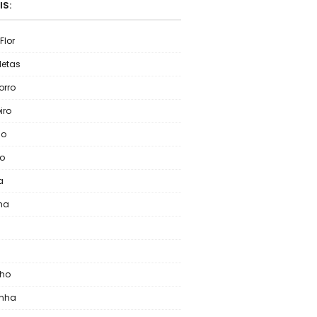
IS:
Flor
letas
rro
iro
lo
o
a
ha
nho
inha