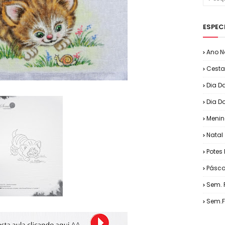
ESPEC
Ano N
Cesta
Dia D
Dia D
Menin
Natal
Potes 
Pásc
Sem. 
Sem.F