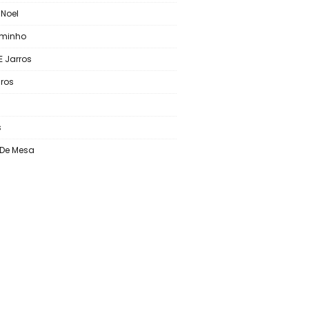
 Noel
aminho
E Jarros
ros
s
o De Mesa