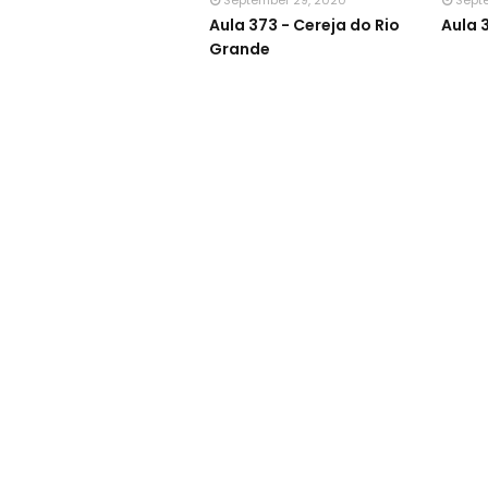
September 29, 2020
Sept
Aula 373 - Cereja do Rio
Aula 
Grande