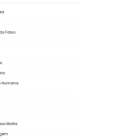
is
do Falso
s
ira
ra Humana
s
eza Morta
agem