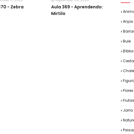
ember 11, 2020
September 08, 2020
370 - Zebra
Aula 369 - Aprendendo:
Anima
Mirtilo
Anjos
Barra
Bule
Bíblia
Cesta
Chale
Figu
Flores
Fruta
Jarra
Natur
Pais