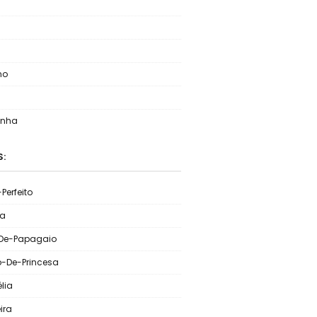
no
inha
S:
Perfeito
ia
De-Papagaio
o-De-Princesa
lia
ira