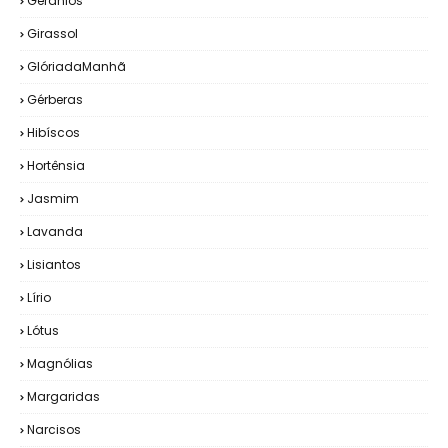
Gerânios
Girassol
GlóriadaManhã
Gérberas
Hibíscos
Hortênsia
Jasmim
Lavanda
Lisiantos
Lírio
Lótus
Magnólias
Margaridas
Narcisos