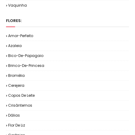
Vaquinha
FLORES:
Amor-Perfeito
Azaleia
Bico-De-Papagaio
Brinco-De-Princesa
Bromélia
Cerejeira
Copos De Leite
Crisântemos
Dálias
Flor De Liz