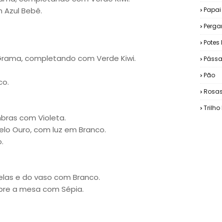
 Azul Bebê.
Papai
Perg
Potes 
rama, completando com Verde Kiwi.
Pássa
Pão
co.
Rosa
Trilh
bras com Violeta.
lo Ouro, com luz em Branco.
.
jelas e do vaso com Branco.
bre a mesa com Sépia.