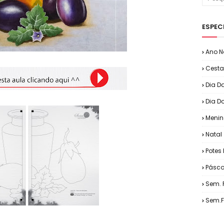
ESPEC
Ano N
Cesta
Dia D
Dia D
Menin
Natal
Potes 
Pásc
Sem. 
Sem.F