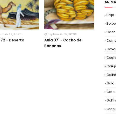
ANIMA
Beija-
Borbo
Cacho
ember 22, 2020
September 15, 2020
372 - Deserto
Aula 371 - Cacho de
Carne
Bananas
Cava
Coelh
Coruj
Galin
Galo
Gato
Golfi
Joan