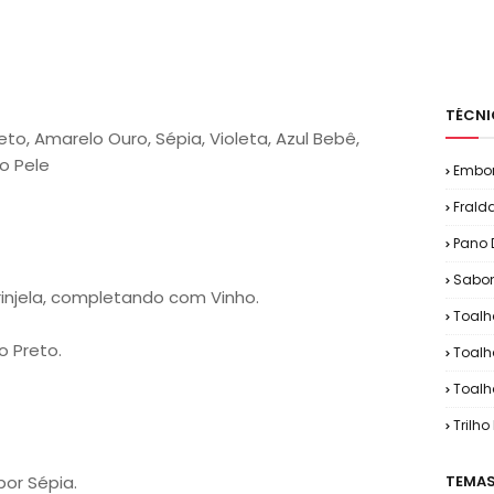
TÉCNI
Preto, Amarelo Ouro, Sépia, Violeta, Azul Bebê,
o Pele
Embo
Frald
Pano 
Sabon
injela, completando com Vinho.
Toalh
 Preto.
Toalh
Toalh
Trilh
por Sépia.
TEMAS