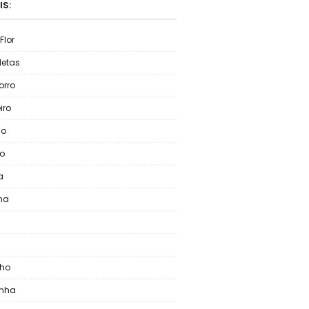
IS:
Flor
letas
rro
iro
lo
o
a
ha
nho
inha