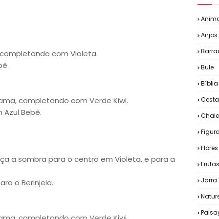
Anima
Anjos
Barra
, completando com Violeta.
bê.
Bule
Bíblia
ama, completando com Verde Kiwi.
Cesta
 Azul Bebê.
Chale
Figu
Flores
ça a sombra para o centro em Violeta, e para a
Fruta
Jarra
a o Berinjela.
Natur
Pais
ama, completando com Verde Kiwi.