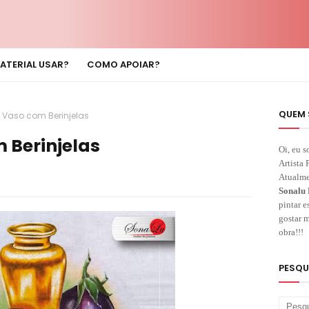
ATERIAL USAR?
COMO APOIAR?
QUEM 
- Vaso com Berinjelas
 Berinjelas
Oi, eu s
Artista 
Atualme
Sonalu 
pintar e
gostar m
obra!!!
PESQU