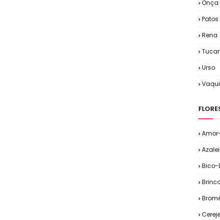
Onça
Patos
Rena
Tuca
Urso
Vaqu
FLORE
Amor-
Azale
Bico-
Brinc
Bromé
Cereje