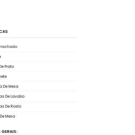
CAS
rrachado
a
De Prato
ete
a De Mesa
as De Lavabo
as De Rosto
o De Mesa
 GERAIS: