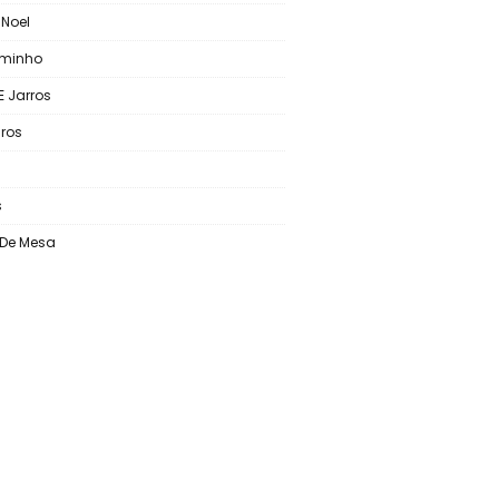
 Noel
aminho
E Jarros
ros
s
o De Mesa