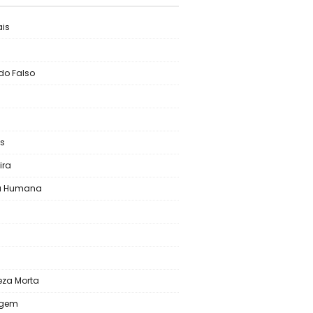
is
do Falso
s
ira
ra Humana
s
eza Morta
agem