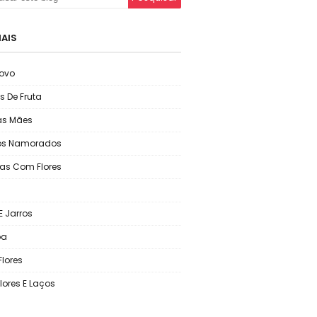
IAIS
ovo
s De Fruta
as Mães
os Namorados
as Com Flores
E Jarros
oa
Flores
lores E Laços