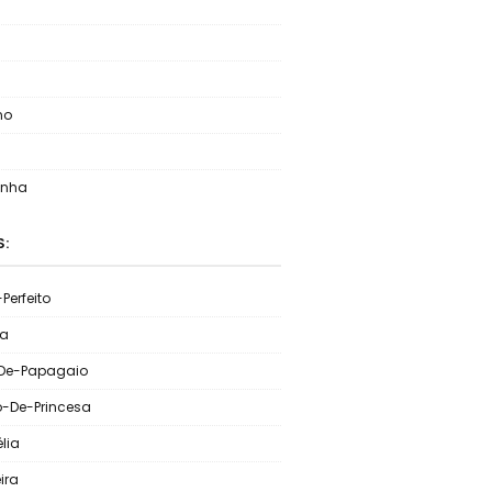
no
inha
S:
Perfeito
ia
De-Papagaio
o-De-Princesa
lia
ira