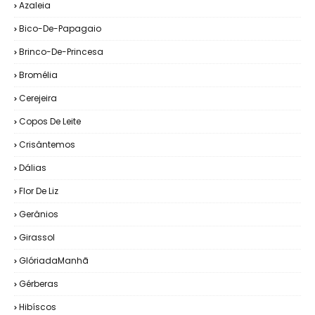
Azaleia
Bico-De-Papagaio
Brinco-De-Princesa
Bromélia
Cerejeira
Copos De Leite
Crisântemos
Dálias
Flor De Liz
Gerânios
Girassol
GlóriadaManhã
Gérberas
Hibíscos