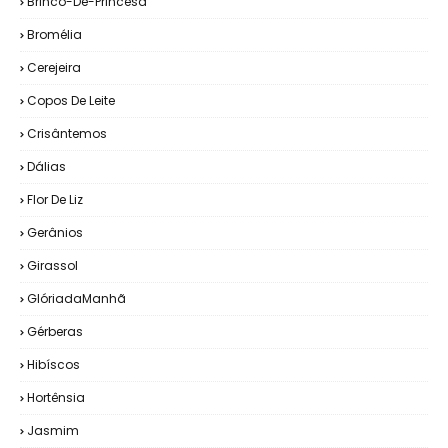
Brinco-De-Princesa
Bromélia
Cerejeira
Copos De Leite
Crisântemos
Dálias
Flor De Liz
Gerânios
Girassol
GlóriadaManhã
Gérberas
Hibíscos
Hortênsia
Jasmim