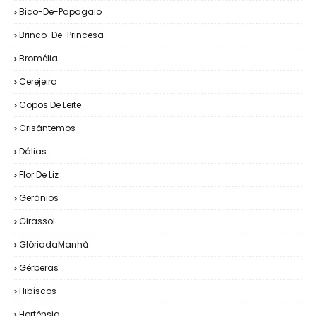
Bico-De-Papagaio
Brinco-De-Princesa
Bromélia
Cerejeira
Copos De Leite
Crisântemos
Dálias
Flor De Liz
Gerânios
Girassol
GlóriadaManhã
Gérberas
Hibíscos
Hortênsia