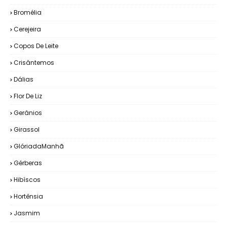
Bromélia
Cerejeira
Copos De Leite
Crisântemos
Dálias
Flor De Liz
Gerânios
Girassol
GlóriadaManhã
Gérberas
Hibíscos
Hortênsia
Jasmim