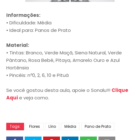
Informações:
• Dificuldade: Média
• Ideal para: Panos de Prato
Material:
• Tintas: Branco, Verde Maçã, Siena Natural, Verde
Pântano, Rosa Bebê, Pitaya, Amarelo Ouro e Azul
Hortênsia
• Pincéis: nº0, 2, 6, 10 e Pituá
Se você gostou desta aula, apoie o Sonalu!!!
Clique
Aqui
e veja como.
Tags:
Flores
Lírio
Média
Pano de Prato