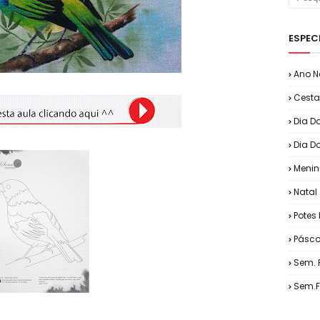
ESPEC
Ano N
Cesta
Dia D
Dia D
Menin
Natal
Potes 
Pásc
Sem. 
Sem.F