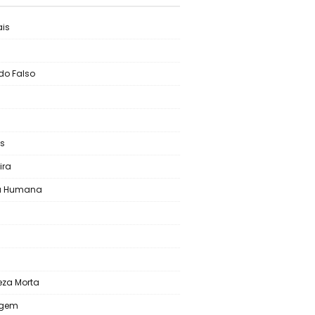
is
do Falso
s
ira
ra Humana
s
eza Morta
agem