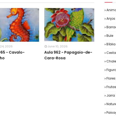
Anima
Anjos
Barra
Bule
Bíblia
 24, 2026
June 10, 2026
965 - Cavalo-
Aula 962 - Papagaio-de-
Cesta
nho
Cara-Rosa
Chale
Figu
Flores
Fruta
Jarra
Natur
Pais