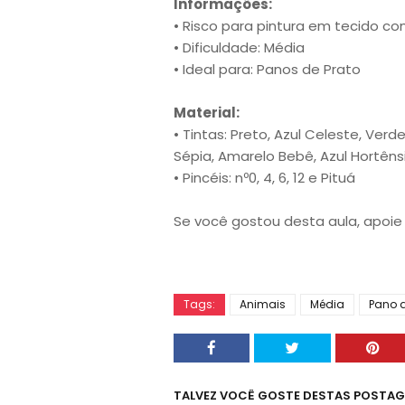
Informações:
• Risco para pintura em tecido c
• Dificuldade: Média
• Ideal para: Panos de Prato
Material:
• Tintas: Preto, Azul Celeste, Verd
Sépia, Amarelo Bebê, Azul Hortên
• Pincéis: nº0, 4, 6, 12 e Pituá
Se você gostou desta aula, apoie 
Tags:
Animais
Média
Pano d
TALVEZ VOCÊ GOSTE DESTAS POSTA