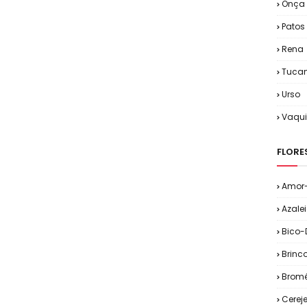
Onça
Patos
Rena
Tuca
Urso
Vaqu
FLORE
Amor-
Azale
Bico-
Brinc
Bromé
Cereje