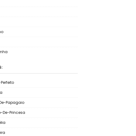
no
inha
S:
Perfeito
ia
De-Papagaio
o-De-Princesa
lia
ira