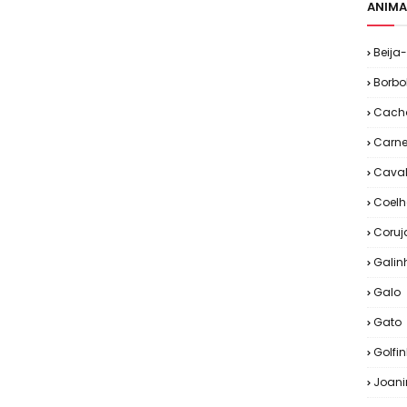
ANIMA
Beija-
Borbo
Cacho
Carne
Cava
Coelh
Coruj
Galin
Galo
Gato
Golfi
Joan