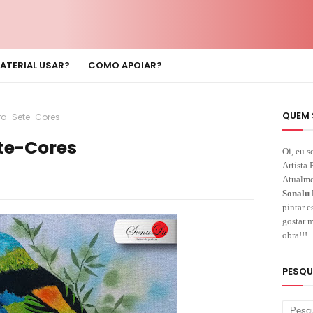
ATERIAL USAR?
COMO APOIAR?
QUEM 
íra-Sete-Cores
ete-Cores
Oi, eu s
Artista 
Atualme
Sonalu 
pintar e
gostar m
obra!!!
PESQU