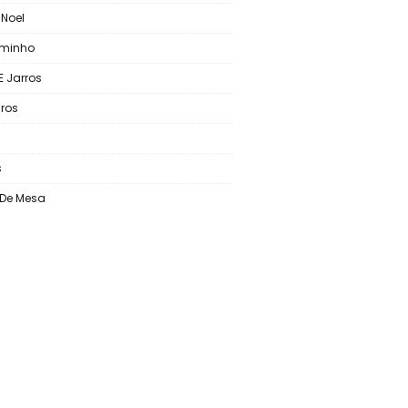
 Noel
aminho
E Jarros
ros
s
o De Mesa