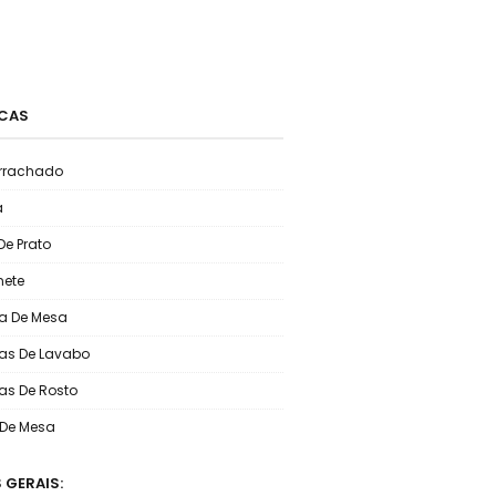
CAS
rrachado
a
De Prato
ete
a De Mesa
as De Lavabo
as De Rosto
o De Mesa
 GERAIS: