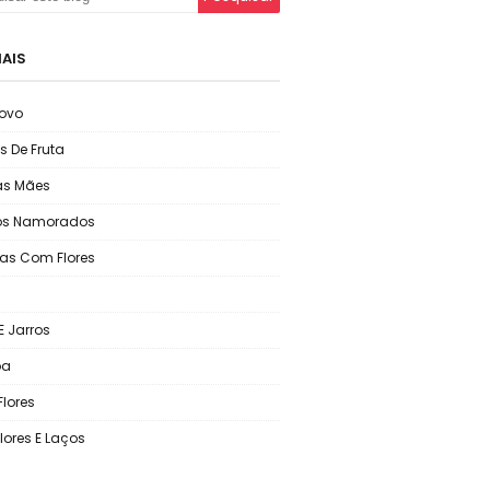
IAIS
ovo
s De Fruta
as Mães
os Namorados
as Com Flores
E Jarros
oa
Flores
lores E Laços