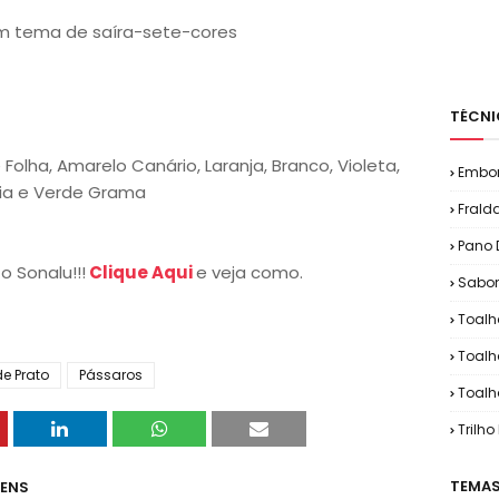
om tema de saíra-sete-cores
TÉCNI
e Folha, Amarelo Canário, Laranja, Branco, Violeta,
Embo
sia e Verde Grama
Frald
Pano 
o Sonalu!!!
Clique Aqui
e veja como.
Sabon
Toalh
Toalh
e Prato
Pássaros
Toalh
Trilh
TEMAS
GENS