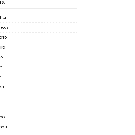
IS:
Flor
letas
rro
iro
lo
o
a
ha
nho
inha