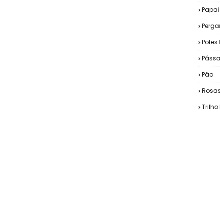
Papai
Perg
Potes 
Pássa
Pão
Rosa
Trilh