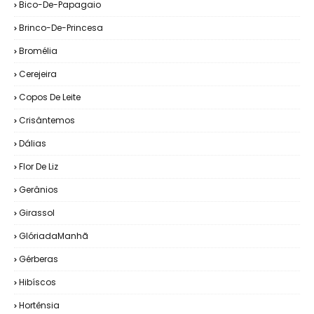
Bico-De-Papagaio
Brinco-De-Princesa
Bromélia
Cerejeira
Copos De Leite
Crisântemos
Dálias
Flor De Liz
Gerânios
Girassol
GlóriadaManhã
Gérberas
Hibíscos
Hortênsia