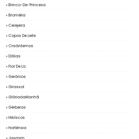
Brinco-De-Princesa
Bromélia
Cerejeira
Copos De Leite
Crisântemos
Dálias
Flor De Liz
Gerânios
Girassol
GlóriadaManhã
Gérberas
Hibíscos
Hortênsia
Jasmim