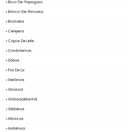
Bico-De-Papagaio
Brinco-De-Princesa
Bromélia
Cerejeira
Copos De Leite
Crisântemos
Dálias
Flor De Liz
Gerânios
Girassol
GlóriadaManhã
Gérberas
Hibíscos
Hortênsia