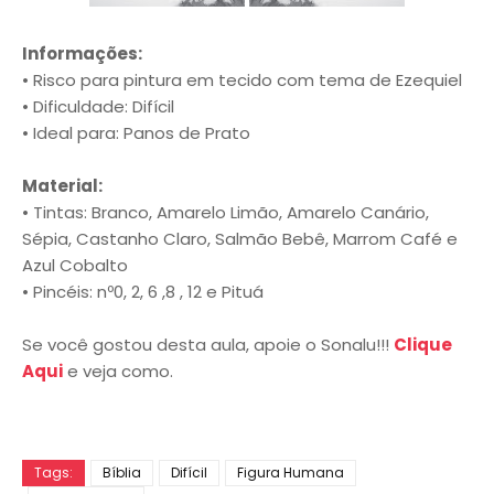
Informações:
• Risco para pintura em tecido com tema de Ezequiel
• Dificuldade: Difícil
• Ideal para: Panos de Prato
Material:
• Tintas: Branco, Amarelo Limão, Amarelo Canário,
Sépia, Castanho Claro, Salmão Bebê, Marrom Café e
Azul Cobalto
• Pincéis: nº0, 2, 6 ,8 , 12 e Pituá
Se você gostou desta aula, apoie o Sonalu!!!
Clique
Aqui
e veja como.
Tags:
Bíblia
Difícil
Figura Humana