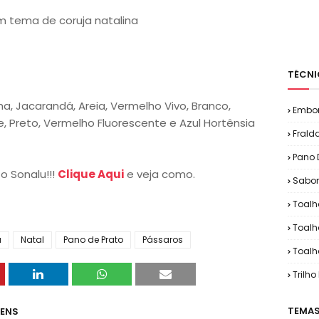
om tema de coruja natalina
TÉCNI
ha, Jacarandá, Areia, Vermelho Vivo, Branco,
Embo
e, Preto, Vermelho Fluorescente e Azul Hortênsia
Frald
Pano 
o Sonalu!!!
Clique Aqui
e veja como.
Sabon
Toalh
Toalh
a
Natal
Pano de Prato
Pássaros
Toalh
Trilh
TEMAS
GENS