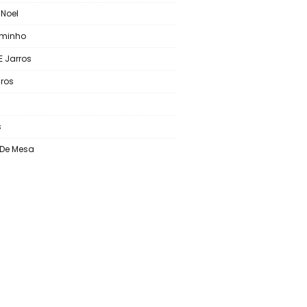
 Noel
aminho
E Jarros
ros
s
o De Mesa