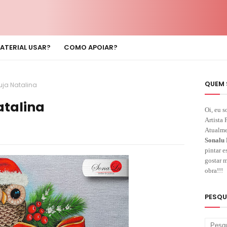
ATERIAL USAR?
COMO APOIAR?
QUEM 
uja Natalina
atalina
Oi, eu s
Artista 
Atualme
Sonalu 
pintar e
gostar m
obra!!!
PESQU