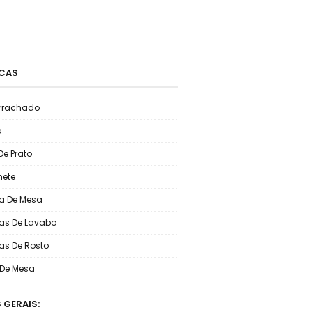
CAS
rrachado
a
De Prato
ete
a De Mesa
as De Lavabo
as De Rosto
o De Mesa
 GERAIS: