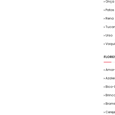
Onça
Patos
Rena
Tuca
Urso
Vaqu
FLORE
Amor-
Azale
Bico-
Brinc
Bromé
Cereje