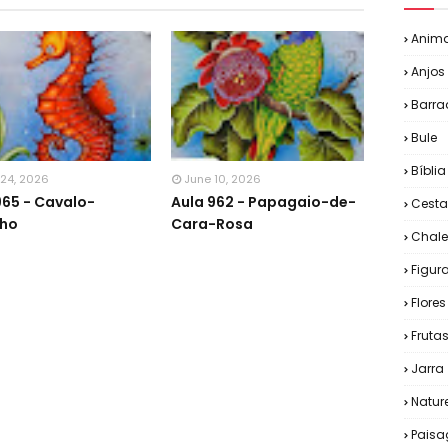
Anima
Anjos
Barra
Bule
Bíblia
 24, 2026
June 10, 2026
965 - Cavalo-
Aula 962 - Papagaio-de-
Cesta
nho
Cara-Rosa
Chale
Figu
Flores
Fruta
Jarra
Natur
Pais