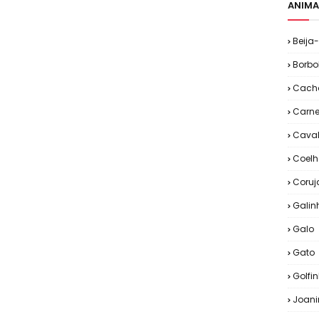
ANIMA
Beija-
Borbo
Cacho
Carne
Cava
Coelh
Coruj
Galin
Galo
Gato
Golfi
Joan