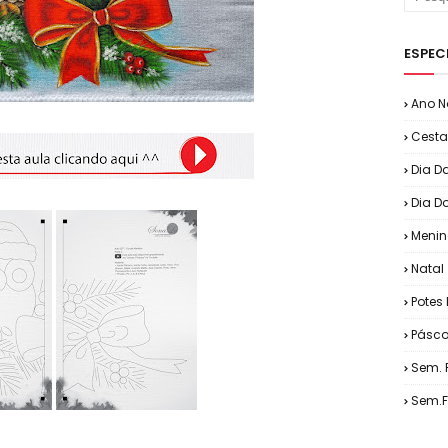
ESPEC
Ano N
Cesta
Dia D
Dia D
Menin
Natal
Potes 
Pásc
Sem. 
Sem.F