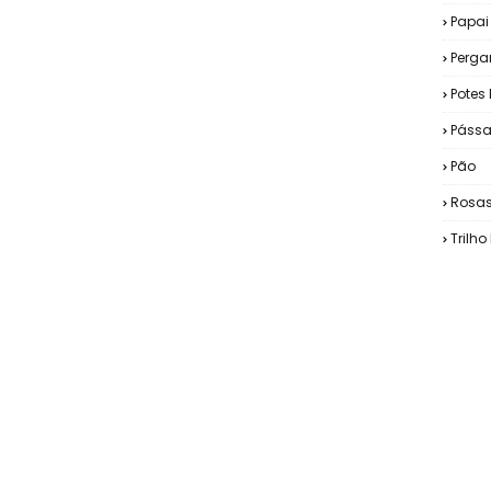
Papai
Perg
Potes 
Pássa
Pão
Rosa
Trilh