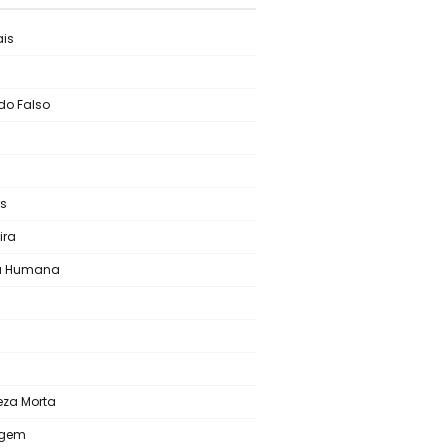
is
do Falso
s
ira
ra Humana
s
eza Morta
agem