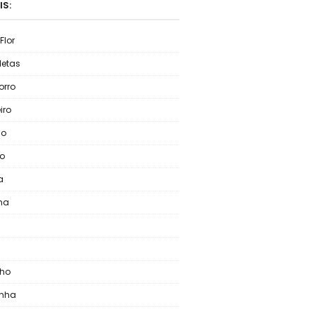
IS:
Flor
letas
rro
iro
lo
o
a
ha
nho
inha