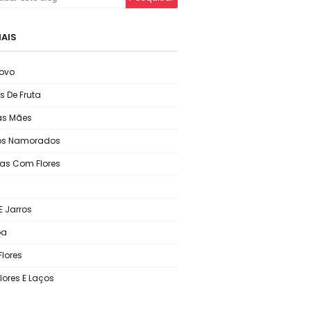
IAIS
ovo
s De Fruta
as Mães
os Namorados
as Com Flores
E Jarros
oa
Flores
lores E Laços