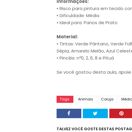
Informações:
• Risco para pintura em tecido c
• Dificuldade: Média
• Ideal para: Panos de Prato
Material:
• Tintas: Verde Pântano, Verde Fol
Sépia, Amarelo Melão, Azul Celest
• Pincéis: nº0, 2, 6, 8 e Pituá
Se você gostou desta aula, apoie 
Tags:
Animais
Coruja
Médi
TALVEZ VOCÊ GOSTE DESTAS POSTA