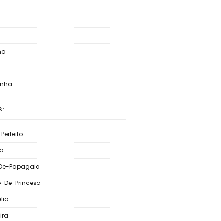
no
inha
S:
Perfeito
ia
De-Papagaio
o-De-Princesa
lia
ira