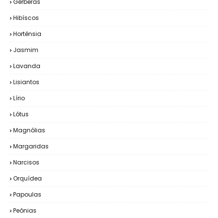
Gérberas
Hibíscos
Hortênsia
Jasmim
Lavanda
Lisiantos
Lírio
Lótus
Magnólias
Margaridas
Narcisos
Orquídea
Papoulas
Peônias