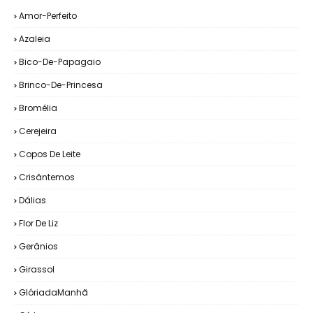
Amor-Perfeito
Azaleia
Bico-De-Papagaio
Brinco-De-Princesa
Bromélia
Cerejeira
Copos De Leite
Crisântemos
Dálias
Flor De Liz
Gerânios
Girassol
GlóriadaManhã